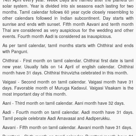
solar system. Year is divided into six seasons each lasting for two
months. Tamil calendar follows 60 year cycle closely resembling to
other calendars followed in Indian subcontinent. Day starts with
sunrise and ends with sunset. Fifth month Aavani and tenth month
Thai are considered as very auspicious for the wedding and other
events. Fourth month Aadi is considered as inauspicious.
As per tamil calendar, tamil months starts with Chithirai and ends
with Panguni.
Chithirai - First month on tamil calendar. Chithirai first date is tamil
new year. Usually falls on 14 April of english calendar. Chithirai
month have 31 days. Chithirai thiruvizha celebrated in this month.
Vaigasi - Second month on tamil calendar. Vaigasi month have 31
days. Favorable month of Muruga Kadavul. Vaigasi Visakam is the
most important day of this month.
Aani - Third month on tamil calendar. Aani month have 32 days.
Aadi - Fourth month on tamil calendar. Aadi month have 31 days.
Tamil people celebrate Aadi Amavasai and Aadiperukku.
Aavani - Fifth month on tamil calendar. Aavani month have 31 days.