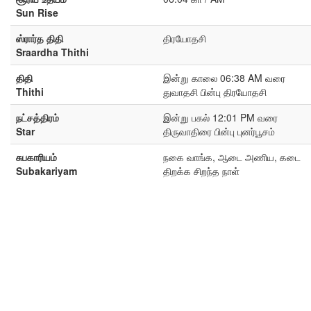
Sun Rise
ஸ்ரார்த திதி
திரயோதசி
Sraardha Thithi
திதி
இன்று காலை 06:38 AM வரை
Thithi
துவாதசி பின்பு திரயோதசி
நட்சத்திரம்
இன்று பகல் 12:01 PM வரை
Star
திருவாதிரை பின்பு புனர்பூசம்
சுபகாரியம்
நகை வாங்க, ஆடை அணிய, கடை
Subakariyam
திறக்க சிறந்த நாள்