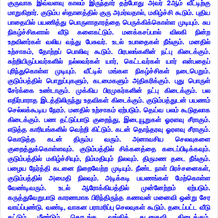
குருவாக இவ்வளவு காலம் இருந்தார் தற்போது அவர் 2ஆம் வீட்டிற்கு
மாறுகிறார். குடும்ப ஸ்தானத்தில் குரு அமர்வதால், மகிழ்ச்சி கூடும். புதிய
பாதையில் பயணித்து பொருளாதாரத்தை பெருக்கிக்கொள்ள முடியும். சுப
நிகழ்ச்சிகளால் வீடு களைகட்டும். மனக்கசப்பால் விலகி நின்ற
உறவினர்கள் வலிய வந்து பேசுவர். உடல் உபாதைகள் நீங்கும். மனதில்
உற்சாகம், தோற்றப் பொலிவு கூடும். பிரபலங்களின் நட்பு கிடைக்கும்.
சுற்றியிருப்பவர்களில் நல்லவர்கள் யார், கெட்டவர்கள் யார் என்பதைப்
புரிந்துகொள்ள முடியும். வீட்டில் மங்கள நிகழ்ச்சிகள் நடைபெறும்.
குடும்பத்தில் பொறுப்புகளும், கடமைகளும் அதிகரிக்கும். புது பொருள்
சேர்க்கை உண்டாகும். முக்கிய பிரமுகர்களின் நட்பு கிடைக்கும். பல
எதிர்பாராத இடத்திலிருந்து உதவிகள் கிடைக்கும். குடும்பத்துடன் பயணம்
செல்லக்கூடிய நேரம். மனதில் உற்சாகம் ஏற்படும். தெய்வ பலம் கூடுதலாக
கிடைக்கும். பண தட்டுப்பாடு குறைந்து, இடையூறுகள் ஓரளவு சீராகும்.
எடுத்த காரியங்களில் வெற்றி கிட்டும். கடன் தொந்தரவு ஓரளவு சீராகும்.
கொடுத்த கடன் திரும்ப வரும். அனாவசிய செலவுகளை
குறைத்துக்கொள்ளவும். குடும்பத்தில் சிக்கனத்தை கடைப்பிடிக்கவும்.
குடும்பத்தில் மகிழ்ச்சியும், நிம்மதியும் நிலவும். திருமண தடை நீங்கும்.
பழைய நேர்த்தி கடனை நிறைவேற்ற முடியும். நீண்ட நாள் பிரச்சனைகள்,
குடும்பத்தில் அமைதி நிலவும். அடிக்கடி பயணங்கள் மேற்கொள்ள
வேண்டிவரும். உடல் ஆரோக்கியத்தில் முன்னேற்றம் ஏற்படும்.
கருத்துவேறுபாடு காரணமாக பிரிந்திருந்த கணவன் மனைவி ஒன்று சேர
வாய்ப்புண்டு. வண்டி, வாகன பராமரிப்பு செலவுகள் கூடும். தடைப்பட்ட வீடு
கட்டும் மீண்டும் தொடங்க வங்கிக் கடனுதவி கிடைக்கும்.