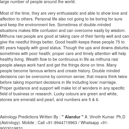
large number of people around the world.
Most of the time, they are very enthusiastic and able to show love and
affection to others. Personal life also not going to be boring for sure
and keep the environment live. Sometimes of double-minded
situations makes little confusion and can overcome easily by wisdom.
Mithuna rasi people are good at taking care of their family well and can
give the needful things better. Good health keeps these people 75 to
85 years happily with good status. Though the ups and downs disturbs
sometimes with poor health; proper care and timely attention will help
healthy living. Wealth flow to be continuous in life as mithuna rasi
people always work hard and get the things done on time. Many
people become famous writers and create history. Double minded
decisions can be overcome by common sense; that means think twice
before taking important decisions in life including love/ marriage.
Proper guidance and support will make lot of wonders in any specific
field of business or research. Lucky colours are green and white,
stones are emerald and pearl, and numbers are 5 & 6.
Astrology Predictions Written By :
" Alandur "
A .Vinoth Kumar. Ph.D
(Astrology). Mobile : Call +91-9944719963 / Whatsapp +91-
9003019831