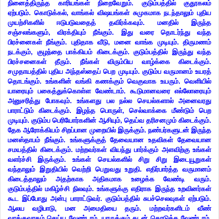
நினைத்திருந்த காரியங்கள் நிறைவேறும். குடும்பத்தில் குதூகலம்
ஏற்படும். கொடுக்கல், வாங்கல் விஷயங்கள் சுமுகமாக நடந்தாலும் புதிய
முயற்சிகளில் ஈடுபடுவதைத் தவிர்க்கவும். மனதில் இருந்த
சஞ்சலங்களும், விரக்தியும் நீங்கும். இது வரை தொடர்ந்து வந்த
பிரச்னைகள் நீங்கும். புதிதாக வீடு, மனை வாங்க முடியும். திருமணம்
நடக்கும், குழந்தை பாக்கியம் கிடைக்கும். குடும்பத்தில் இருந்து வந்த
பிரச்சனைகள் தீரும். நீங்கள் விரும்பிய வாழ்க்கை கிடைக்கும்.
சமுதாயத்தில் புதிய அந்தஸ்தைப் பெற முடியும். குடும்ப வருமானம் உயரத்
தொடங்கும். உங்களின் வங்கி கணக்கும் வெகுவாக உயரும். வெளியில்
யாரையும் பகைத்துக்கொள்ள வேண்டாம். கூடுமானவரை எல்லோரையும்
அனுசரித்து போகவும். உங்களது பல நல்ல செயல்களால் அனைவரது
பாராட்டும் கிடைக்கும். இழந்த பொருள், செல்வாக்கை மீண்டும் பெற
முடியும். குடும்ப பெரியோர்களின் ஆசியும், தெய்வ தரிசனமும் கிடைக்கும்.
தேக ஆரோக்கியம் சிறப்பான முறையில் இருக்கும். நண்பர்களுடன் இருந்த
மனஸ்தாபம் நீங்கும். உங்களுக்குத் தேவையான உதவிகள் தேவையான
சமயத்தில் கிடைக்கும். மற்றவர்கள் வியந்து பார்க்கும் அளவிற்கு உங்கள்
வளர்ச்சி இருக்கும். உங்கள் செயல்களில் சிறு சிறு இடையூறுகள்
வந்தாலும் இறுதியில் வெற்றி பெறுவது உறுதி. எதிர்பார்த்த வருமானம்
கிடைத்தாலும் அதற்காக அதிகமாக உழைக்க வேண்டி வரும்.
குடும்பத்தில் மகிழ்ச்சி நிலவும். உங்களுக்கு எதிராக இருந்த உறவினர்கள்
கூட இப்போது அன்பு பாராட்டுவர். குடும்பத்தில் சுபச்செலவுகள் ஏற்படும்.
ஆலய வழிபாடு, மன அமைதியை தரும். மற்றவர்களிடம் வீண்
வாக்குவாதம் செய்ய வேண்டாம். யாருக்கும் கடன் கொடுக்க வேண்டாம்.