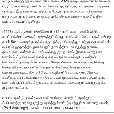
உழைப்பிற்கேற்ற நற்பலன்கள் கிடைக்கும். 2026 தமிழ் புத்தாண்டு (விசுவவசு
வருடம்) குரு மற்றும் சனி பெயர்ச்சியால் ஏற்படும் குறிப்பிடத்தக்க மாற்றங்கள்
நடக்கும், இது பலருக்கு, குறிப்பாக மேஷம், ரிஷபம், சிம்மம், விருச்சிகம்
மற்றும் மகரம் ராசிக்காரர்களுக்கு புதிய தொடக்கங்களையும் தொழில்
வளர்ச்சியையும் தருகிறது.
(2026) ஆம் ஆண்டு பன்னிரெண்டு (12) ராசிக்கான பலனில் இதில்
கூறப்பட்டுள்ள பலன்கள் அனைத்தும் பொது பலன்களே. பொதுப்பலன் என்பது
சுமார் 50% அளவுக்கு ஒவ்வொருவருக்கும் பொருந்தும். மீதமுள்ள பலன்கள்
அவரவர் ஜாதகத்தில் நடைபெறும் தசாபுத்தியை பொறுத்து நன்மை,
தீமையான பலன்கள் கூடலாம் அல்லது குறையலாம். இங்கே பொதுவாக
சொல்லப்பட்டுள்ள பலன்களில் ஒரு சில பிரச்சனைக்குரிய பலன்கள்
சொல்லப்பட்டுருந்தால் கவலைப்பட தேவையில்லை. என்பதை தெரிவித்து
கொள்கிறேன். ஏன் எனில் அவரவர் ராசிக்கேற்ற தெய்வங்களை
வணங்குவதாலும், தினசரி தெய்வ வழிபாடு செய்வதாலும், அவரவர்
சக்திக்கு ஏற்ற பரிகாரங்களை செய்வதன் மூலமாகவும் பிரச்சனைக்குரிய
பலன்கள் மாற்றி நல்ல அனுகூலமான பலன்கள் கிடைக்கும் என்பது மறுக்க
முடியாத உண்மை.
பராபவ ஆண்டுப் பலன்களை ராசி வாரியாக ஜோதிடர் ஆலந்தூர்
A.வினோத்குமார் தொகுத்து அளித்துள்ளார். (ஆலந்தூர் A.வினோத் குமார்,
(Ph.d Astrology) - செல் : 9003019831 / 9944719963