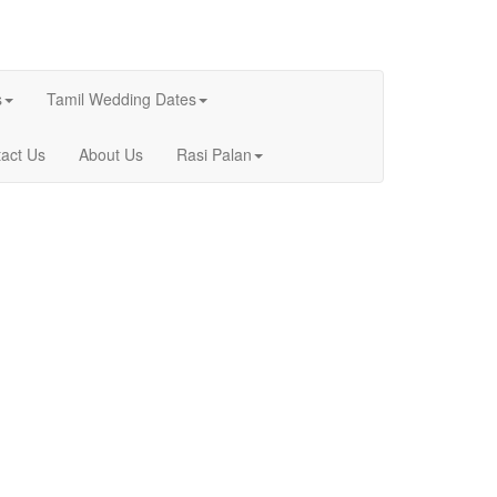
s
Tamil Wedding Dates
act Us
About Us
Rasi Palan