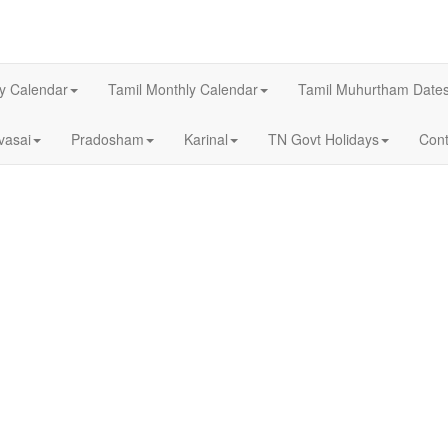
ly Calendar
Tamil Monthly Calendar
Tamil Muhurtham Date
asai
Pradosham
Karinal
TN Govt Holidays
Cont