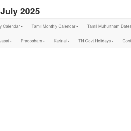
July 2025
ly Calendar
Tamil Monthly Calendar
Tamil Muhurtham Date
asai
Pradosham
Karinal
TN Govt Holidays
Cont