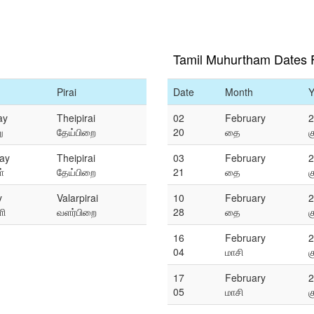
Tamil Muhurtham Dates 
Pirai
Date
Month
Y
ay
Theipirai
02
February
2
ு
தேய்பிறை
20
தை
க
ay
Theipirai
03
February
2
்
தேய்பிறை
21
தை
க
y
Valarpirai
10
February
2
ளி
வளர்பிறை
28
தை
க
16
February
2
04
மாசி
க
17
February
2
05
மாசி
க