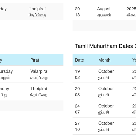
day
Theipirai
29
August
202
தேய்பிறை
13
ஆவணி
விசு
Tamil Muhurtham Dates 
y
Pirai
Date
Month
Y
ursday
Valarpirai
19
October
2
யாழன்
வளர்பிறை
02
ஐப்பசி
வ
nday
Theipirai
20
October
2
யிறு
தேய்பிறை
03
ஐப்பசி
வ
24
October
2
07
ஐப்பசி
வ
27
October
2
10
ஐப்பசி
வ