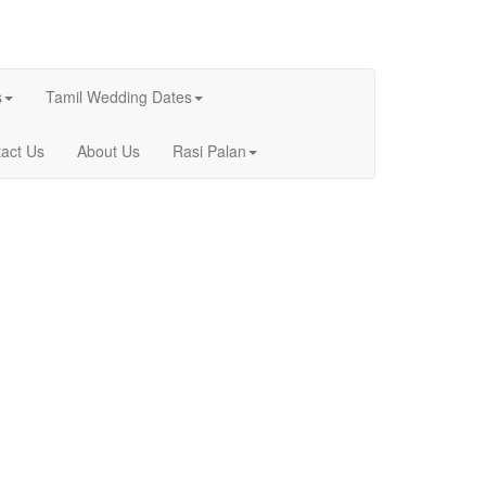
s
Tamil Wedding Dates
act Us
About Us
Rasi Palan