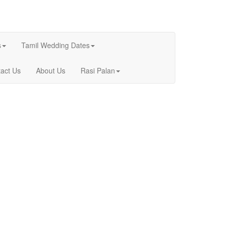
s
Tamil Wedding Dates
act Us
About Us
Rasi Palan