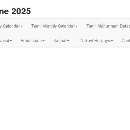
ne 2025
ly Calendar
Tamil Monthly Calendar
Tamil Muhurtham Date
asai
Pradosham
Karinal
TN Govt Holidays
Cont