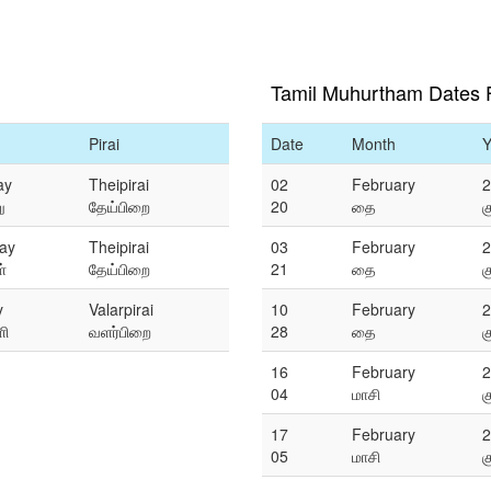
Tamil Muhurtham Dates 
Pirai
Date
Month
Y
ay
Theipirai
02
February
2
ு
தேய்பிறை
20
தை
க
ay
Theipirai
03
February
2
்
தேய்பிறை
21
தை
க
y
Valarpirai
10
February
2
ளி
வளர்பிறை
28
தை
க
16
February
2
04
மாசி
க
17
February
2
05
மாசி
க