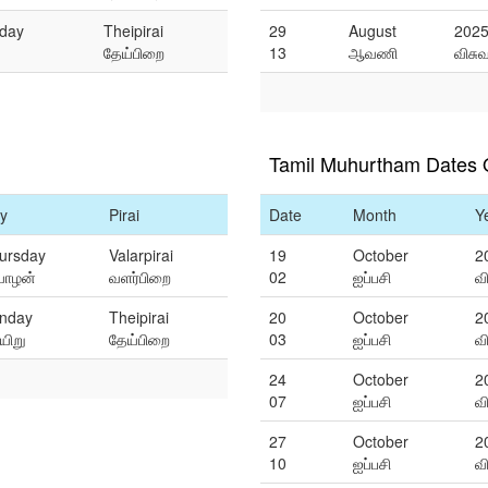
day
Theipirai
29
August
202
தேய்பிறை
13
ஆவணி
விசு
Tamil Muhurtham Dates 
y
Pirai
Date
Month
Y
ursday
Valarpirai
19
October
2
யாழன்
வளர்பிறை
02
ஐப்பசி
வ
nday
Theipirai
20
October
2
யிறு
தேய்பிறை
03
ஐப்பசி
வ
24
October
2
07
ஐப்பசி
வ
27
October
2
10
ஐப்பசி
வ