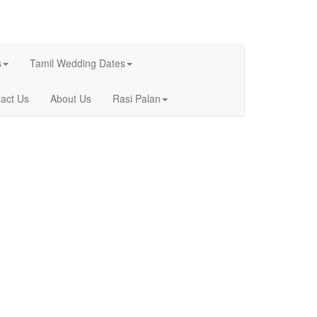
s
Tamil Wedding Dates
act Us
About Us
Rasi Palan