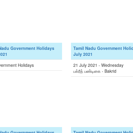
 Nadu Government Holidays
Tamil Nadu Government Holi
2021
July 2021
ernment Holidays
21 July 2021 - Wednesday
பக்ரீத் பண்டிகை - Bakrid
 Nadu Government Holidays
Tamil Nadu Government Holi