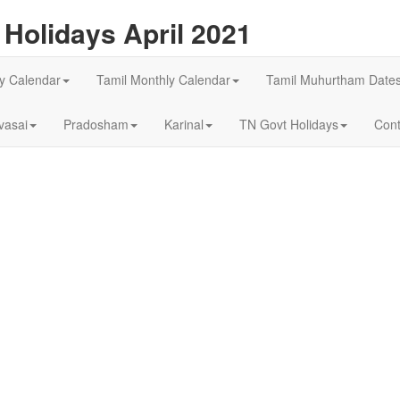
Holidays April 2021
ly Calendar
Tamil Monthly Calendar
Tamil Muhurtham Date
asai
Pradosham
Karinal
TN Govt Holidays
Cont