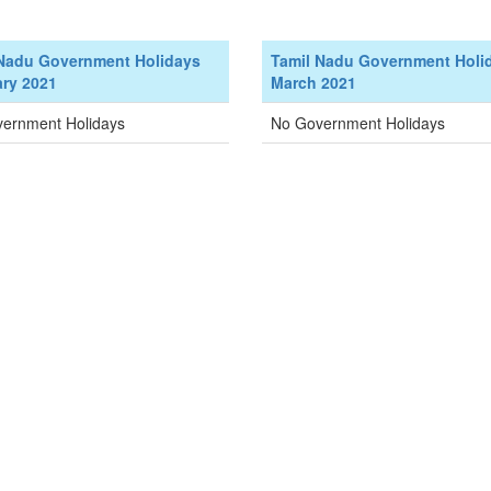
 Nadu Government Holidays
Tamil Nadu Government Holi
ry 2021
March 2021
ernment Holidays
No Government Holidays